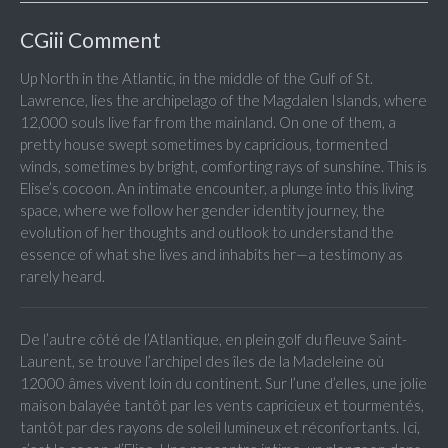
CGiii Comment
Up North in the Atlantic, in the middle of the Gulf of St.
Lawrence, lies the archipelago of the Magdalen Islands, where
12,000 souls live far from the mainland. On one of them, a
pretty house swept sometimes by capricious, tormented
winds, sometimes by bright, comforting rays of sunshine. This is
Elise’s cocoon. An intimate encounter, a plunge into this living
space, where we follow her gender identity journey, the
evolution of her thoughts and outlook to understand the
essence of what she lives and inhabits her—a testimony as
rarely heard.
De l’autre côté de l’Atlantique, en plein golf du fleuve Saint-
Laurent, se trouve l’archipel des îles de la Madeleine où
12000 âmes vivent loin du continent. Sur l’une d’elles, une jolie
maison balayée tantôt par les vents capricieux et tourmentés,
tantôt par des rayons de soleil lumineux et réconfortants. Ici,