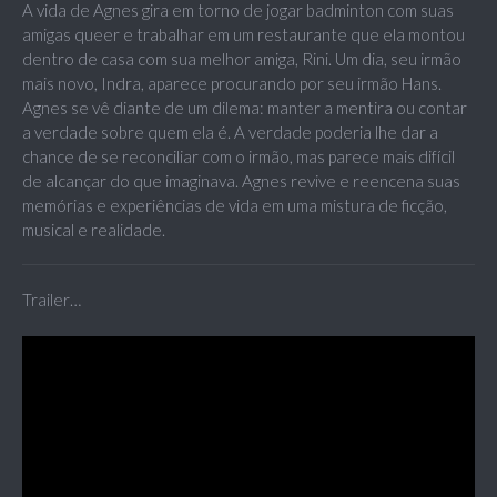
A vida de Agnes gira em torno de jogar badminton com suas
amigas queer e trabalhar em um restaurante que ela montou
dentro de casa com sua melhor amiga, Rini. Um dia, seu irmão
mais novo, Indra, aparece procurando por seu irmão Hans.
Agnes se vê diante de um dilema: manter a mentira ou contar
a verdade sobre quem ela é. A verdade poderia lhe dar a
chance de se reconciliar com o irmão, mas parece mais difícil
de alcançar do que imaginava. Agnes revive e reencena suas
memórias e experiências de vida em uma mistura de ficção,
musical e realidade.
Trailer…