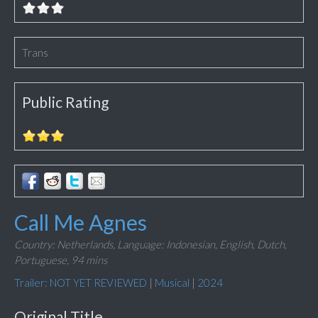
Trans
Public Rating
Call Me Agnes
Country: Netherlands,
Language: Indonesian, English, Dutch,
Portuguese,
94 mins
Trailer: NOT YET REVIEWED
|
Musical
|
2024
Original Title