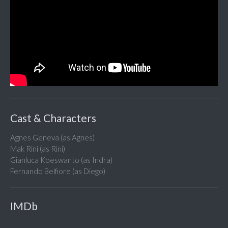
Cast & Characters
Agnes Geneva (as Agnes)
Mak Rini (as Rini)
Gianluca Koeswanto (as Indra)
Fernando Belfiore (as Diego)
IMDb