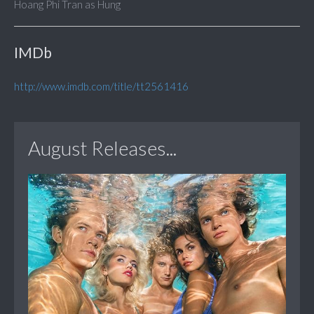
Hoang Phi Tran as Hung
IMDb
http://www.imdb.com/title/tt2561416
August Releases...