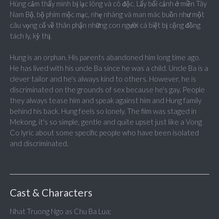
Hùng cảm thấy mình bị lạc lõng và cô độc. Lấy bối cảnh ở miền Tây
Nam Bộ, bộ phim mộc mạc, nhẹ nhàng và man mác buồn như một
câu vọng cổ về thân phận những con người cá biệt bị cộng đồng
tách ly, kỳ thị.
Hung is an orphan. His parents abandoned him long time ago.
He has lived with his uncle Ba since he was a child. Uncle Ba is a
clever tailor and he's always kind to others. However, he is
discriminated on the grounds of sex because he's gay. People
they always tease him and speak against him and Hung family
behind his back. Hung feels so lonely. The film was staged in
Mekong, it's so simple, gentle and quite upset just like a Vong
Co lyric about some specific people who have been isolated
and discriminated.
Cast & Characters
Nhat Truong Ngo as Chu Ba Lua;