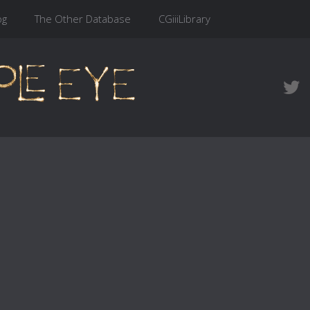
og
The Other Database
CGiiiLibrary