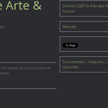
e Arte &
Defunct LGBT [& friendly] Fi
Festival
eer
Website
Documentary
|
Features
|
Short Film
y cine queer que busca explorar
alidad.