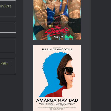
lm/Arts
LGBT
|