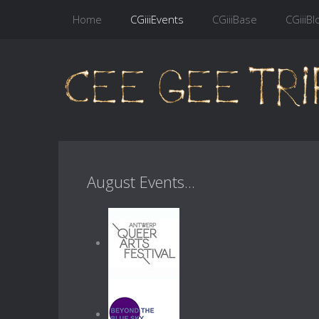
Home
CGiiiEvents
CGiiiBase
CGiiiBl
August Events...